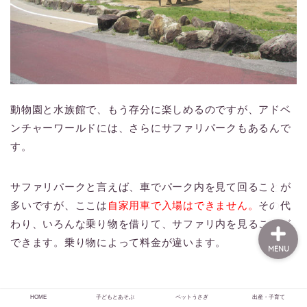
HOME
子どもとあそぶ
動物園と水族館で、もう存分に楽しめるのですが、アドベ
ンチャーワールドには、さらにサファリパークもあるんで
ペットうさぎ
す。
出産・子育て
サファリパークと言えば、車でパーク内を見て回ることが
多いですが、ここは
自家用車で入場はできません。
その代
わり、いろんな乗り物を借りて、サファリ内を見ることが
できます。乗り物によって料金が違います。
MENU
HOME
子どもとあそぶ
ペットうさぎ
出産・子育て